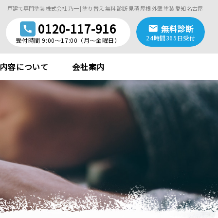
戸建て専門塗装 株式会社 乃一 | 塗り替え 無料 診断 見積 屋根 外壁 塗装 愛知 名古屋
0120-117-916
mail
無料診断
call
24時間365日受付
受付時間 9:00〜17:00（月〜金曜日）
内容について
会社案内