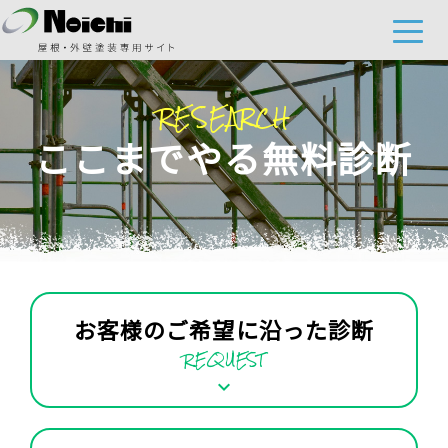
RESEARCH
ここまでやる無料診断
お客様のご希望に沿った診断
REQUEST
keyboard_arrow_down