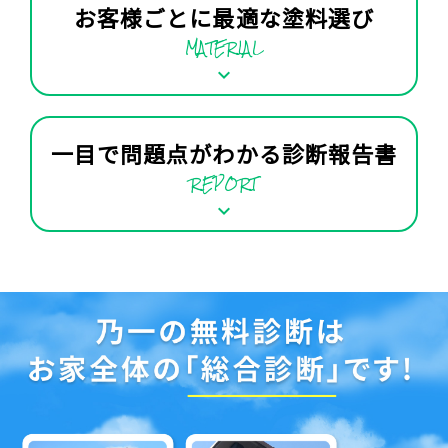
お客様ごとに最適な塗料選び
MATERIAL
keyboard_arrow_down
一目で問題点がわかる診断報告書
REPORT
keyboard_arrow_down