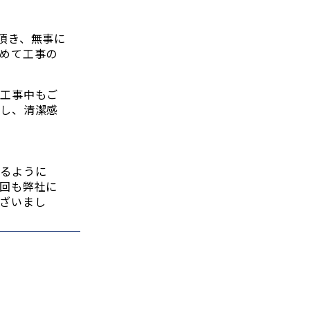
頂き、無事に
めて工事の
、工事中もご
了し、清潔感
れるように
回も弊社に
ざいまし