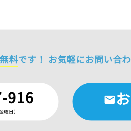
無料
です！
お気軽にお問い合
7-916
お
mail
〜金曜日）