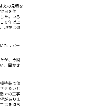
替えの見積を
希望日を伺
ました。いろ
は１０年以上
は、現在は退
いたリピー
したが、今回
い、聞かせ
屋根塗装で使
ちさせたいと
脂での工事
要望がありま
、工事を待ち