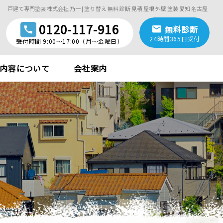
戸建て専門塗装 株式会社 乃一 | 塗り替え 無料 診断 見積 屋根 外壁 塗装 愛知 名古屋
0120-117-916
mail
無料診断
call
24時間365日受付
受付時間 9:00〜17:00（月〜金曜日）
内容について
会社案内