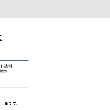
区
リッド塗料
根用塗料
ト系
系
工事です。